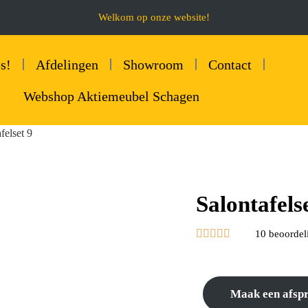
Welkom op onze website!
s!
Afdelingen
Showroom
Contact
Webshop Aktiemeubel Schagen
felset 9
Salontafels





10 beoordel
Maak een afsp