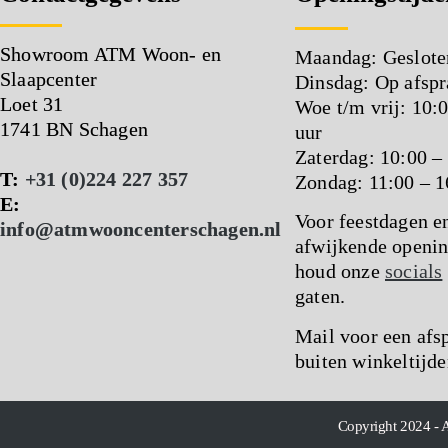
Showroom ATM Woon- en
Maandag: Geslote
Slaapcenter
Dinsdag: Op afspr
Loet 31
Woe t/m vrij: 10:
1741 BN Schagen
uur
Zaterdag: 10:00 –
T:
+31 (0)224 227 357
Zondag: 11:00 – 1
E:
Voor feestdagen e
info@atmwooncenterschagen.nl
afwijkende openin
houd onze
socials
gaten.
Mail voor een afs
buiten winkeltijde
Copyright 2024 - 