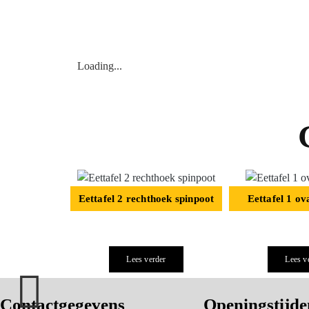
Loading...
Eettafel 2 rechthoek spinpoot
Eettafel 1 ov
Lees verder
Lees v
Contactgegevens
Openingstijde