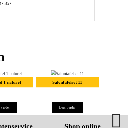
27 357
n
el 1 naturel
Salontafelset 11
Salon
 verder
Lees verder
Le
tenservice
Shop online