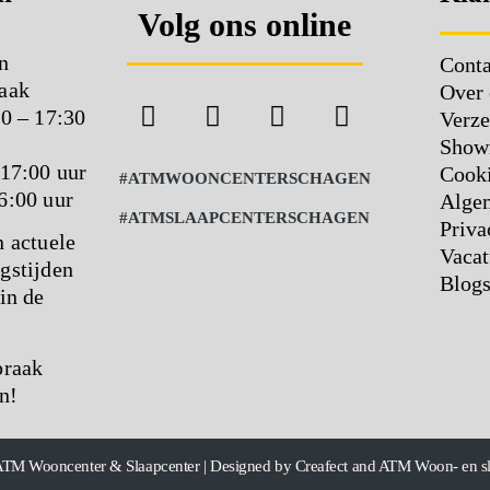
Volg ons online
n
Conta
aak
Over 
00 – 17:30
Verze
Show
 17:00 uur
Cooki
#ATMWOONCENTERSCHAGEN
6:00 uur
Alge
#ATMSLAAPCENTERSCHAGEN
Priva
n actuele
Vacat
gstijden
Blog
in de
praak
n!
ATM Wooncenter & Slaapcenter | Designed by Creafect and ATM Woon- en s