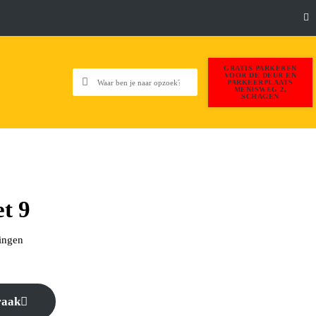
GRATIS PARKEREN
VOOR DE DEUR EN
PARKEERPLAATS
MENISWEG 2,
SCHAGEN
et 9
ingen
raak