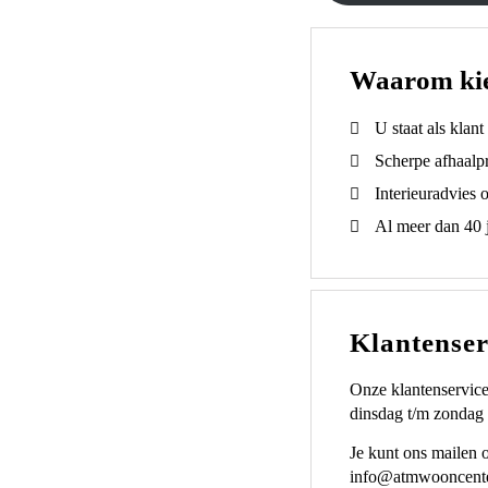
Waarom ki
U staat als klan
Scherpe afhaalpr
Interieuradvies 
Al meer dan 40 j
Klantenser
Onze klantenservice
dinsdag t/m zondag 
Je kunt ons mailen 
info@atmwooncente