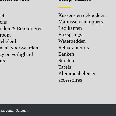
Kussens en dekbedden
ct
Matrassen en toppers
ons
Ledikanten
nden & Retourneren
Boxsprings
room
Waterbedden
ebeleid
Relaxfauteuils
mene voorwaarden
Banken
cy en veiligheid
Stoelen
ures
Tafels
s
Kleinmeubelen en
accessoires
laapcenter Schagen