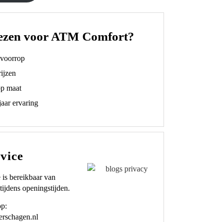
ezen voor ATM Comfort?
t voorrop
ijzen
op maat
aar ervaring
vice
 is bereikbaar van
tijdens openingstijden.
op:
rschagen.nl