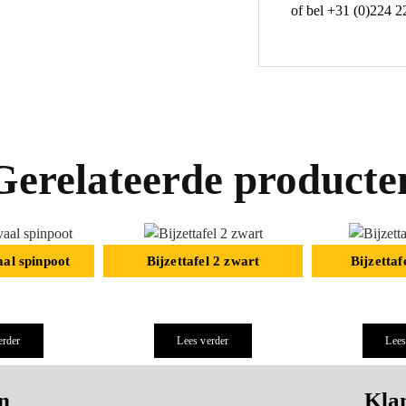
of bel +31 (0)224 2
Gerelateerde producte
aal spinpoot
Bijzettafel 2 zwart
Bijzettaf
erder
Lees verder
Lees
n
Klan