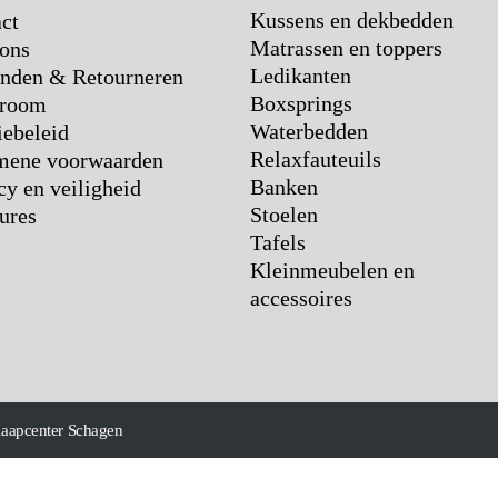
Kussens en dekbedden
ct
Matrassen en toppers
ons
Ledikanten
nden & Retourneren
Boxsprings
room
Waterbedden
ebeleid
Relaxfauteuils
mene voorwaarden
Banken
cy en veiligheid
Stoelen
ures
Tafels
s
Kleinmeubelen en
accessoires
laapcenter Schagen