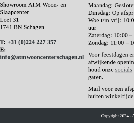
Showroom ATM Woon- en
Maandag: Geslote
Slaapcenter
Dinsdag: Op afspr
Loet 31
Woe t/m vrij: 10:
1741 BN Schagen
uur
Zaterdag: 10:00 –
T:
+31 (0)224 227 357
Zondag: 11:00 – 1
E:
Voor feestdagen e
info@atmwooncenterschagen.nl
afwijkende openin
houd onze
socials
gaten.
Mail voor een afs
buiten winkeltijde
Copyright 2024 - 