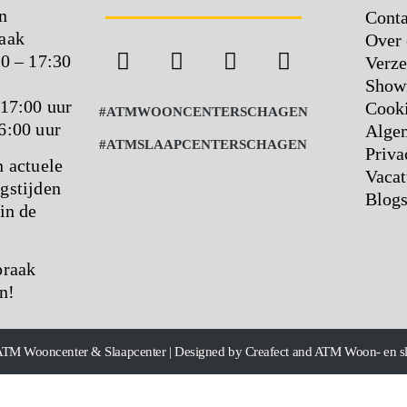
n
Conta
aak
Over 
00 – 17:30
Verze
Show
 17:00 uur
Cooki
#ATMWOONCENTERSCHAGEN
6:00 uur
Alge
#ATMSLAAPCENTERSCHAGEN
Priva
n actuele
Vacat
gstijden
Blog
in de
praak
n!
ATM Wooncenter & Slaapcenter | Designed by Creafect and ATM Woon- en s