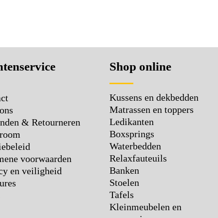
tenservice
Shop online
Kussens en dekbedden
ct
Matrassen en toppers
ons
Ledikanten
nden & Retourneren
Boxsprings
room
Waterbedden
ebeleid
Relaxfauteuils
mene voorwaarden
Banken
cy en veiligheid
Stoelen
ures
Tafels
s
Kleinmeubelen en