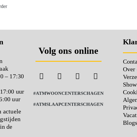
rder
n
Klan
Volg ons online
n
Conta
aak
Over 
00 – 17:30
Verze
Show
 17:00 uur
Cooki
#ATMWOONCENTERSCHAGEN
6:00 uur
Alge
#ATMSLAAPCENTERSCHAGEN
Priva
n actuele
Vacat
gstijden
Blog
in de