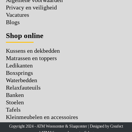
Algemene voorwaarden
Privacy en veiligheid
Vacatures
Blogs
Shop online
Kussens en dekbedden
Matrassen en toppers
Ledikanten
Boxsprings
Waterbedden
Relaxfauteuils
Banken
Stoelen
Tafels
Kleinmeubelen en accessoires
Copyright 2024 - ATM Wooncenter & Slaapcenter | Designed by Creafect