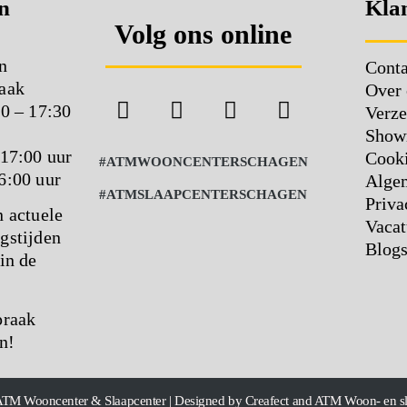
n
Klan
Volg ons online
n
Conta
aak
Over 
00 – 17:30
Verze
Show
 17:00 uur
Cooki
#ATMWOONCENTERSCHAGEN
6:00 uur
Alge
#ATMSLAAPCENTERSCHAGEN
Priva
n actuele
Vacat
gstijden
Blog
in de
praak
n!
ATM Wooncenter & Slaapcenter | Designed by Creafect and ATM Woon- en s