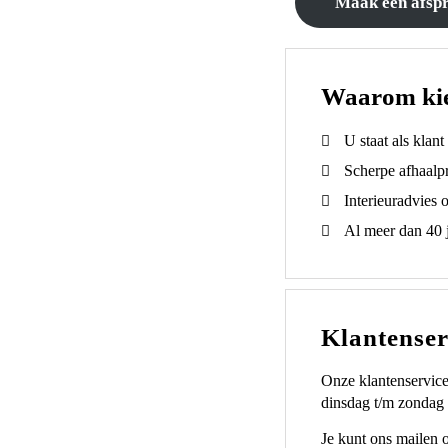
Maak een afsp
Waarom ki
U staat als klan
Scherpe afhaalpr
Interieuradvies 
Al meer dan 40 j
Klantenser
Onze klantenservice
dinsdag t/m zondag 
Je kunt ons mailen 