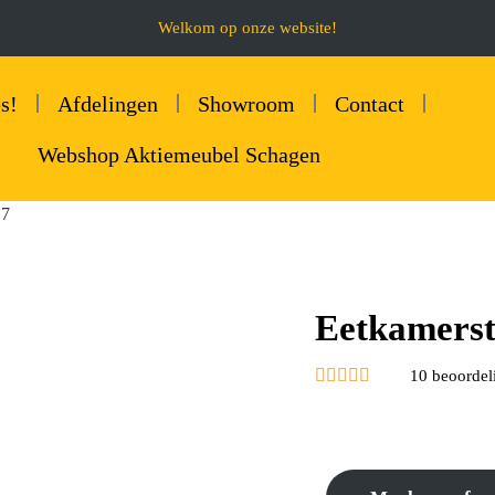
Welkom op onze website!
s!
Afdelingen
Showroom
Contact
Webshop Aktiemeubel Schagen
17
Eetkamerst





10 beoordel