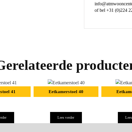
info@atmwooncente
of bel +31 (0)224 2
Gerelateerde producte
stoel 41
Eetkamerstoel 40
Eetkame
erder
Lees verder
Lees