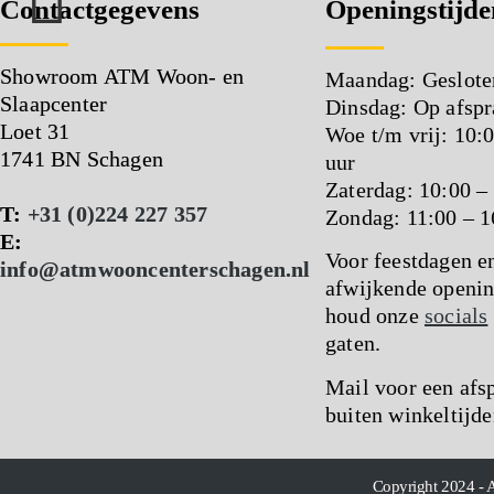
Contactgegevens
Openingstijde
Showroom ATM Woon- en
Maandag: Geslote
Slaapcenter
Dinsdag: Op afspr
Loet 31
Woe t/m vrij: 10:
1741 BN Schagen
uur
Zaterdag: 10:00 –
T:
+31 (0)224 227 357
Zondag: 11:00 – 1
E:
Voor feestdagen e
info@atmwooncenterschagen.nl
afwijkende openin
houd onze
socials
gaten.
Mail voor een afs
buiten winkeltijde
Copyright 2024 - 