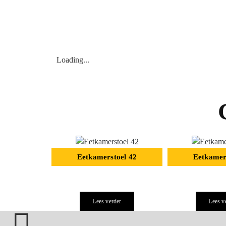
Loading...
Eetkamerstoel 42
Eetkamer
Lees verder
Lees v