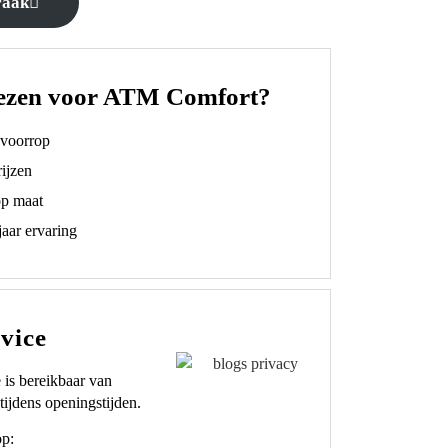
raak
ezen voor ATM Comfort?
t voorrop
ijzen
op maat
aar ervaring
vice
 is bereikbaar van
tijdens openingstijden.
op: