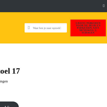
GRATIS PARKEREN
VOOR DE DEUR EN
PARKEERPLAATS
MENISWEG 2,
SCHAGEN
oel 17
ingen