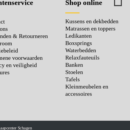
tenservice
Shop online
Kussens en dekbedden
ct
Matrassen en toppers
ons
Ledikanten
nden & Retourneren
Boxsprings
room
Waterbedden
ebeleid
Relaxfauteuils
mene voorwaarden
Banken
cy en veiligheid
Stoelen
ures
Tafels
s
Kleinmeubelen en
accessoires
laapcenter Schagen