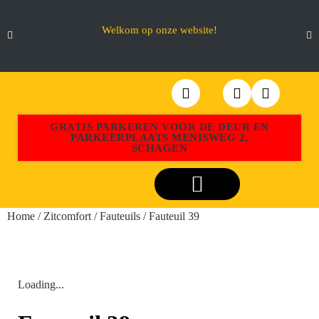
Welkom op onze website!
GRATIS PARKEREN VOOR DE DEUR EN
PARKEERPLAATS MENISWEG 2,
SCHAGEN
Webshop Aktiemeubel Schagen
Home
/
Zitcomfort
/
Fauteuils
/ Fauteuil 39
Loading...