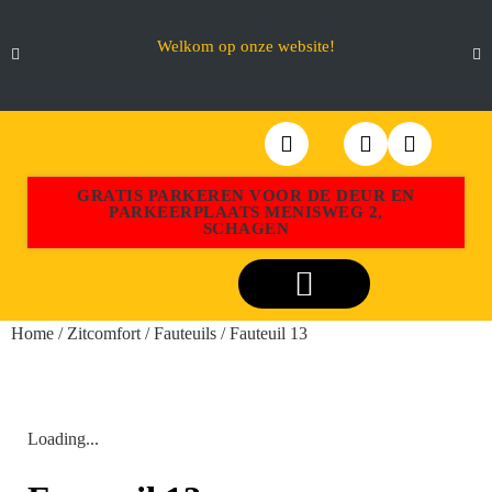
Welkom op onze website!
GRATIS PARKEREN VOOR DE DEUR EN
PARKEERPLAATS MENISWEG 2,
SCHAGEN
Webshop Aktiemeubel Schagen
Home
/
Zitcomfort
/
Fauteuils
/ Fauteuil 13
Loading...