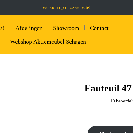
Welkom op onze website!
s!
Afdelingen
Showroom
Contact
Webshop Aktiemeubel Schagen
Fauteuil 47





10 beoordel