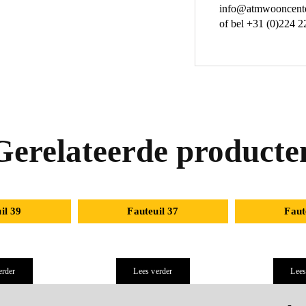
info@atmwooncente
of bel +31 (0)224 2
Gerelateerde producte
il 39
Fauteuil 37
Faut
erder
Lees verder
Lees