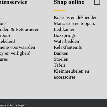
tenservice
Shop online
Kussens en dekbedden
ct
Matrassen en toppers
ons
Ledikanten
nden & Retourneren
Boxsprings
room
Waterbedden
ebeleid
Relaxfauteuils
mene voorwaarden
Banken
cy en veiligheid
Stoelen
ures
Tafels
s
Kleinmeubelen en
accessoires
laapcenter Schagen