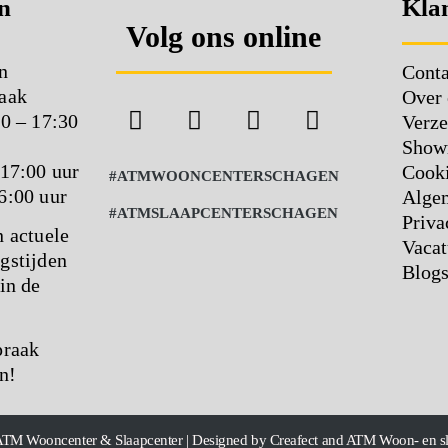
n
Klan
Volg ons online
n
Conta
aak
Over 
00 – 17:30
Verze
Show
 17:00 uur
Cooki
#ATMWOONCENTERSCHAGEN
6:00 uur
Alge
#ATMSLAAPCENTERSCHAGEN
Priva
n actuele
Vacat
gstijden
Blog
in de
praak
n!
ATM Wooncenter & Slaapcenter | Designed by Creafect and ATM Woon- en s