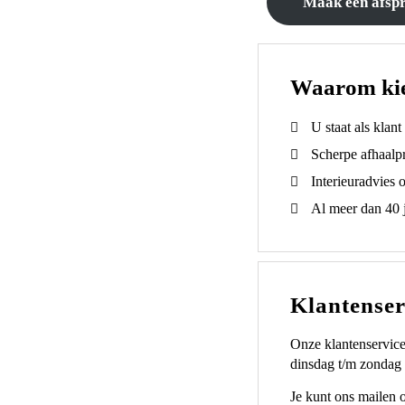
Maak een afsp
Waarom ki
U staat als klan
Scherpe afhaalpr
Interieuradvies 
Al meer dan 40 j
Klantenser
Onze klantenservice
dinsdag t/m zondag 
Je kunt ons mailen 