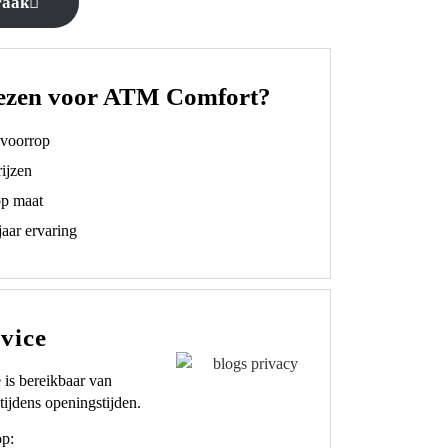
raak
ezen voor ATM Comfort?
t voorrop
ijzen
op maat
aar ervaring
vice
 is bereikbaar van
tijdens openingstijden.
op: