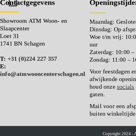
Contactgegevens
Openingstijde
Showroom ATM Woon- en
Maandag: Geslote
Slaapcenter
Dinsdag: Op afspr
Loet 31
Woe t/m vrij: 10:
1741 BN Schagen
uur
Zaterdag: 10:00 –
T:
+31 (0)224 227 357
Zondag: 11:00 – 1
E:
Voor feestdagen e
info@atmwooncenterschagen.nl
afwijkende openin
houd onze
socials
gaten.
Mail voor een afs
buiten winkeltijde
Copyright 2024 - 