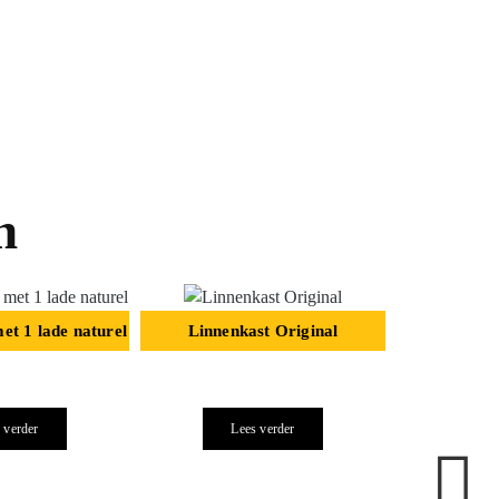
n
et 1 lade naturel
Linnenkast Original
 verder
Lees verder
Linne