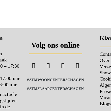
n
Klan
Volg ons online
n
Conta
aak
Over 
00 – 17:30
Verze
Show
 17:00 uur
Cooki
#ATMWOONCENTERSCHAGEN
6:00 uur
Alge
#ATMSLAAPCENTERSCHAGEN
Priva
n actuele
Vacat
gstijden
Blog
in de