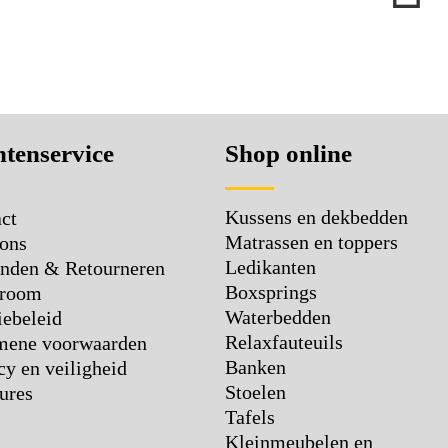
Le
tenservice
Shop online
Kussens en dekbedden
ct
Matrassen en toppers
ons
Ledikanten
nden & Retourneren
Boxsprings
room
Waterbedden
ebeleid
Relaxfauteuils
mene voorwaarden
Banken
cy en veiligheid
Stoelen
ures
Tafels
s
Kleinmeubelen en