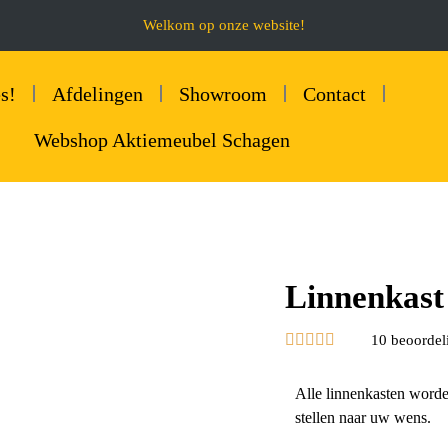
Welkom op onze website!
s!
Afdelingen
Showroom
Contact
Webshop Aktiemeubel Schagen
Linnenkast





10 beoordel
Alle linnenkasten worde
stellen naar uw wens.