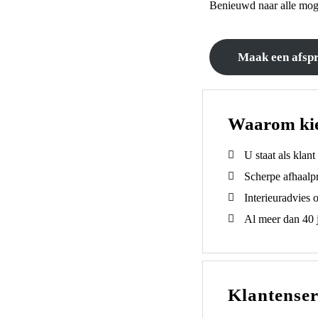
Benieuwd naar alle mog
Maak een afsp
Waarom ki
U staat als klan
Scherpe afhaalpr
Interieuradvies 
Al meer dan 40 j
Klantenser