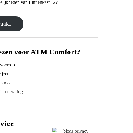
elijkheden van Linnenkast 12?
raak
ezen voor ATM Comfort?
t voorrop
ijzen
op maat
aar ervaring
vice