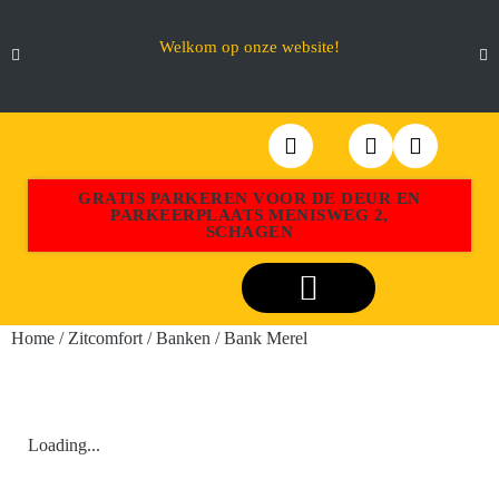
Welkom op onze website!
GRATIS PARKEREN VOOR DE DEUR EN
PARKEERPLAATS MENISWEG 2,
SCHAGEN
Webshop Aktiemeubel Schagen
Home
/
Zitcomfort
/
Banken
/ Bank Merel
Loading...