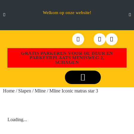
Welkom op onze website!
GRATIS PARKEREN VOOR DE DEUR EN
PARKEERPLAATS MENISWEG 2,
SCHAGEN
Webshop Aktiemeubel Schagen
Home
/
Slapen
/
Mline
/ Mline Iconic matras star 3
Loading...