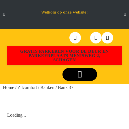
Welkom op onze website!
GRATIS PARKEREN VOOR DE DEUR EN
PARKEERPLAATS MENISWEG 2,
SCHAGEN
Webshop Aktiemeubel Schagen
Home
/
Zitcomfort
/
Banken
/ Bank 37
Loading...