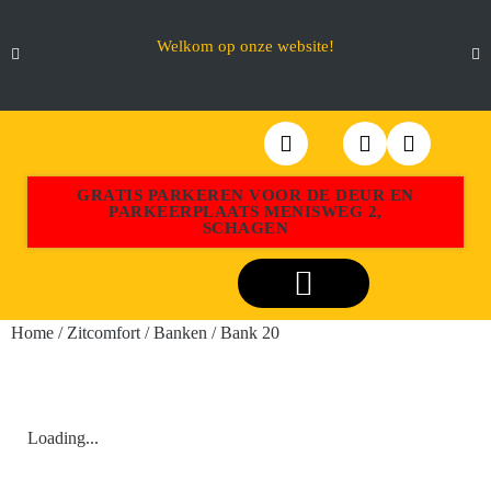
Welkom op onze website!
GRATIS PARKEREN VOOR DE DEUR EN
PARKEERPLAATS MENISWEG 2,
SCHAGEN
Webshop Aktiemeubel Schagen
Home
/
Zitcomfort
/
Banken
/ Bank 20
Loading...