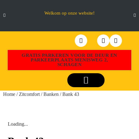
Welkom op onze website!
GRATIS PARKEREN VOOR DE DEUR EN
PARKEERPLAATS MENISWEG 2,
SCHAGEN
Webshop Aktiemeubel Schagen
Home
/
Zitcomfort
/
Banken
/ Bank 43
Loading...