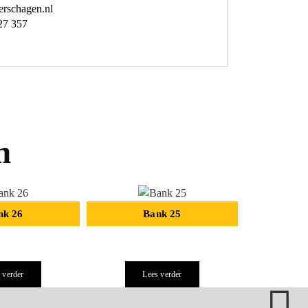
rschagen.nl
27 357
n
nk 26
Bank 25
B
 verder
Lees verder
Le