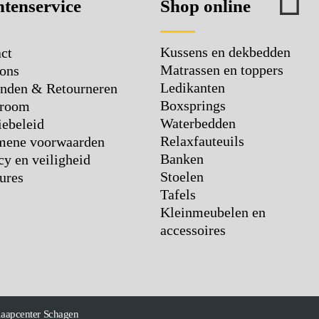
tenservice
Shop online
Kussens en dekbedden
ct
Matrassen en toppers
ons
Ledikanten
nden & Retourneren
Boxsprings
room
Waterbedden
ebeleid
Relaxfauteuils
mene voorwaarden
Banken
cy en veiligheid
Stoelen
ures
Tafels
s
Kleinmeubelen en
accessoires
laapcenter Schagen