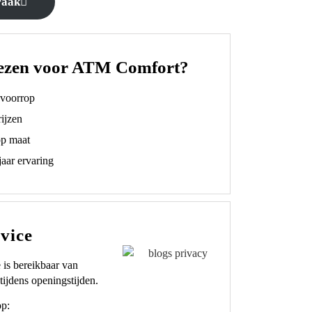
raak
ezen voor ATM Comfort?
t voorrop
ijzen
op maat
aar ervaring
vice
 is bereikbaar van
tijdens openingstijden.
op: