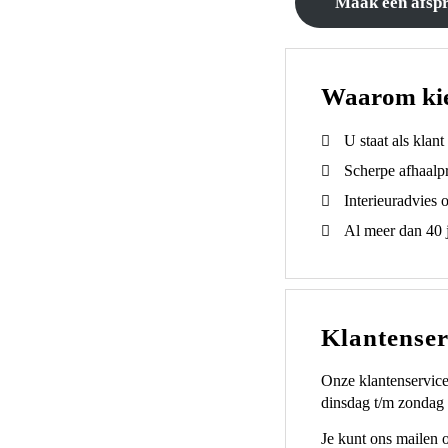
Maak een afsp
Waarom ki
U staat als klan
Scherpe afhaalpr
Interieuradvies 
Al meer dan 40 j
Klantenser
Onze klantenservice
dinsdag t/m zondag 
Je kunt ons mailen 