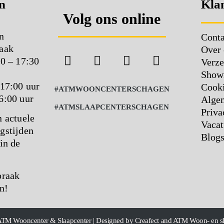
n
Klan
Volg ons online
n
Conta
aak
Over 
00 – 17:30
Verze
Show
 17:00 uur
Cooki
#ATMWOONCENTERSCHAGEN
6:00 uur
Alge
#ATMSLAAPCENTERSCHAGEN
Priva
n actuele
Vacat
gstijden
Blog
in de
praak
n!
ATM Wooncenter & Slaapcenter | Designed by Creafect and ATM Woon- en s