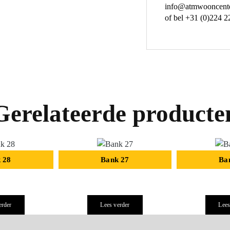
info@atmwooncente
of bel +31 (0)224 2
Gerelateerde producte
 28
Bank 27
Ba
erder
Lees verder
Lees