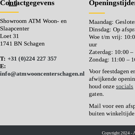
Contactgegevens
Openingstijde
Showroom ATM Woon- en
Maandag: Geslote
Slaapcenter
Dinsdag: Op afspr
Loet 31
Woe t/m vrij: 10:
1741 BN Schagen
uur
Zaterdag: 10:00 –
T:
+31 (0)224 227 357
Zondag: 11:00 – 1
E:
Voor feestdagen e
info@atmwooncenterschagen.nl
afwijkende openin
houd onze
socials
gaten.
Mail voor een afs
buiten winkeltijde
Copyright 2024 - 