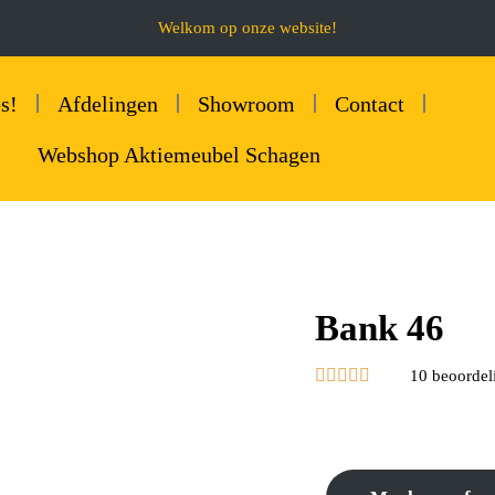
Welkom op onze website!
s!
Afdelingen
Showroom
Contact
Webshop Aktiemeubel Schagen
Bank 46





10 beoordel