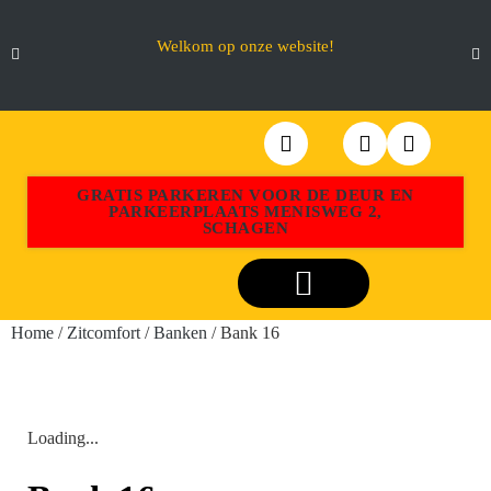
Welkom op onze website!
GRATIS PARKEREN VOOR DE DEUR EN
PARKEERPLAATS MENISWEG 2,
SCHAGEN
Webshop Aktiemeubel Schagen
Home
/
Zitcomfort
/
Banken
/ Bank 16
Loading...