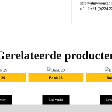
info@atmwooncente
of bel +31 (0)224 2
Gerelateerde producte
 29
Bank 28
Ba
erder
Lees verder
Lees