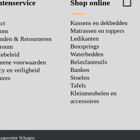
tenservice
Shop online
Kussens en dekbedden
ct
Matrassen en toppers
ons
Ledikanten
nden & Retourneren
Boxsprings
room
Waterbedden
ebeleid
Relaxfauteuils
mene voorwaarden
Banken
cy en veiligheid
Stoelen
ures
Tafels
s
Kleinmeubelen en
accessoires
laapcenter Schagen