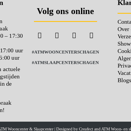
n
Klan
Volg ons online
n
Conta
aak
Over 
00 – 17:30
Verze
Show
 17:00 uur
Cooki
#ATMWOONCENTERSCHAGEN
6:00 uur
Alge
#ATMSLAAPCENTERSCHAGEN
Priva
n actuele
Vacat
gstijden
Blog
in de
praak
n!
ATM Wooncenter & Slaapcenter | Designed by Creafect and ATM Woon- en s