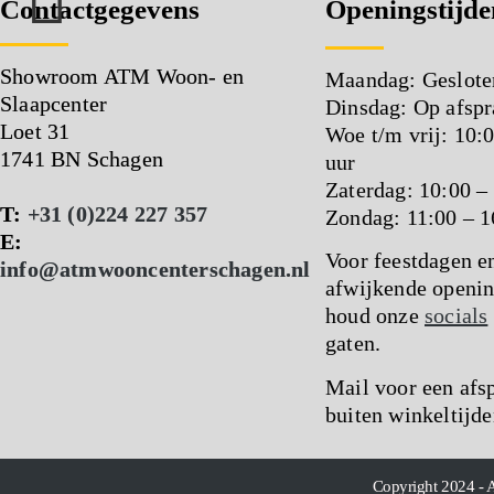
Contactgegevens
Openingstijde
Showroom ATM Woon- en
Maandag: Geslote
Slaapcenter
Dinsdag: Op afspr
Loet 31
Woe t/m vrij: 10:
1741 BN Schagen
uur
Zaterdag: 10:00 –
T:
+31 (0)224 227 357
Zondag: 11:00 – 1
E:
Voor feestdagen e
info@atmwooncenterschagen.nl
afwijkende openin
houd onze
socials
gaten.
Mail voor een afs
buiten winkeltijde
Copyright 2024 - 