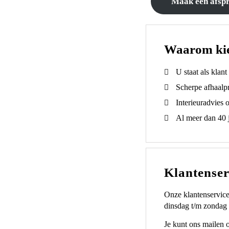
Maak een afsp
Waarom ki
U staat als klan
Scherpe afhaalpr
Interieuradvies 
Al meer dan 40 j
Klantenser
Onze klantenservice
dinsdag t/m zondag 
Je kunt ons mailen 