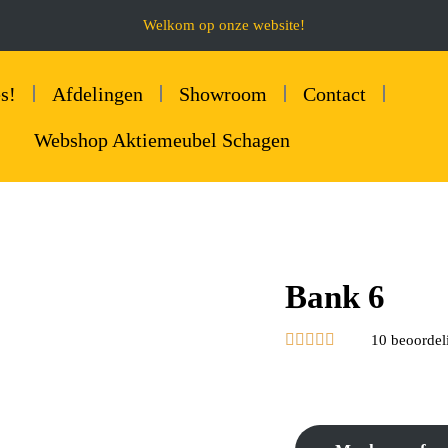
Welkom op onze website!
s!
Afdelingen
Showroom
Contact
Webshop Aktiemeubel Schagen
Bank 6





10 beoordel