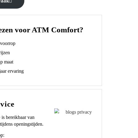
raak
ezen voor ATM Comfort?
t voorrop
ijzen
op maat
aar ervaring
vice
 is bereikbaar van
tijdens openingstijden.
op: