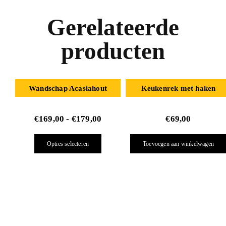
Gerelateerde
producten
Wandschap Acasiahout
Keukenrek met haken
€
169,00
-
€
179,00
€
69,00
Opties selecteren
Toevoegen aan winkelwagen