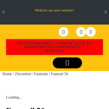
Welkom op onze website!
GRATIS PARKEREN VOOR DE DEUR EN
PARKEERPLAATS MENISWEG 2,
SCHAGEN
Webshop Aktiemeubel Schagen
Home
/
Zitcomfort
/
Fauteuils
/ Fauteuil 56
Loading...