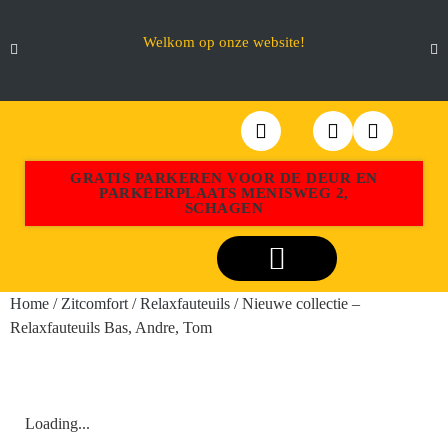
Welkom op onze website!
GRATIS PARKEREN VOOR DE DEUR EN
PARKEERPLAATS MENISWEG 2,
SCHAGEN
Webshop Aktiemeubel Schagen
Home
/
Zitcomfort
/
Relaxfauteuils
/ Nieuwe collectie –
Relaxfauteuils Bas, Andre, Tom
Loading...