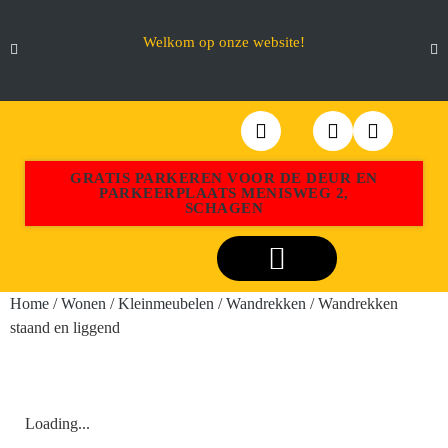
Welkom op onze website!
GRATIS PARKEREN VOOR DE DEUR EN
PARKEERPLAATS MENISWEG 2,
SCHAGEN
Webshop Aktiemeubel Schagen
Home
/
Wonen
/
Kleinmeubelen
/
Wandrekken
/ Wandrekken
staand en liggend
Loading...