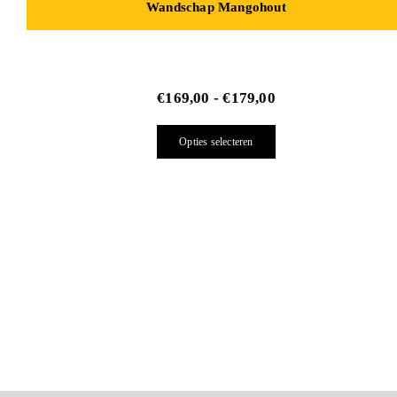
Wandschap Mangohout
€
169,00
-
€
179,00
Opties selecteren