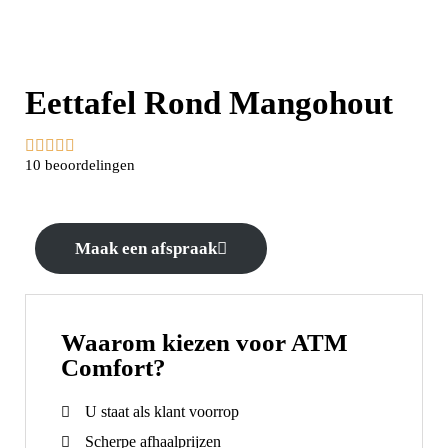
Eettafel Rond Mangohout





10 beoordelingen
Maak een afspraak
Waarom kiezen voor ATM
Comfort?
U staat als klant voorrop
Scherpe afhaalprijzen