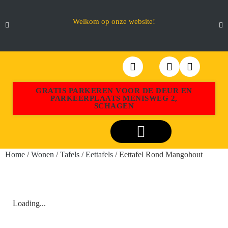
Welkom op onze website!
GRATIS PARKEREN VOOR DE DEUR EN
PARKEERPLAATS MENISWEG 2,
SCHAGEN
Webshop Aktiemeubel Schagen
Home
/
Wonen
/
Tafels
/
Eettafels
/ Eettafel Rond Mangohout
Loading...