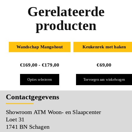
Gerelateerde
producten
Wandschap Mangohout
Keukenrek met haken
€
169,00
-
€
179,00
€
69,00
Opties selecteren
Toevoegen aan winkelwagen
Contactgegevens
Showroom ATM Woon- en Slaapcenter
Loet 31
1741 BN Schagen