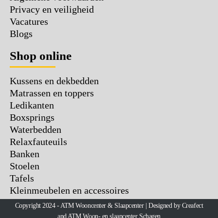
Privacy en veiligheid
Vacatures
Blogs
Shop online
Kussens en dekbedden
Matrassen en toppers
Ledikanten
Boxsprings
Waterbedden
Relaxfauteuils
Banken
Stoelen
Tafels
Kleinmeubelen en accessoires
Copyright 2024 - ATM Wooncenter & Slaapcenter | Designed by Creafect
and ATM Woon- en slaapcenter Schagen