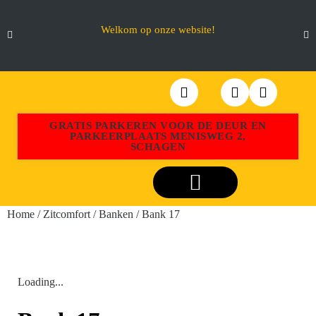
Welkom op onze website!
GRATIS PARKEREN VOOR DE DEUR EN
PARKEERPLAATS MENISWEG 2,
SCHAGEN
Webshop Aktiemeubel Schagen
Home
/
Zitcomfort
/
Banken
/ Bank 17
Loading...