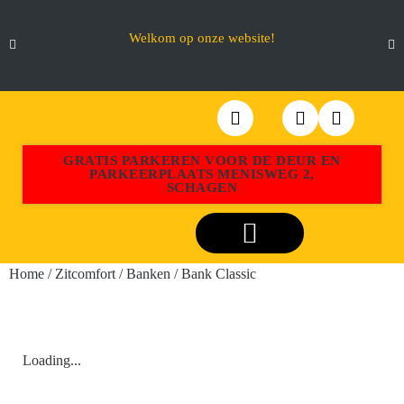
Welkom op onze website!
GRATIS PARKEREN VOOR DE DEUR EN
PARKEERPLAATS MENISWEG 2,
SCHAGEN
Webshop Aktiemeubel Schagen
Home
/
Zitcomfort
/
Banken
/ Bank Classic
Loading...