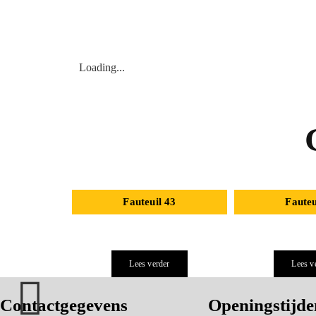
Loading...
Fauteuil 43
Fauteu
Lees verder
Lees v
Contactgegevens
Openingstijde