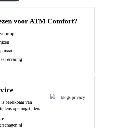
ezen voor ATM Comfort?
t voorrop
ijzen
op maat
aar ervaring
vice
 is bereikbaar van
tijdens openingstijden.
op:
rschagen.nl