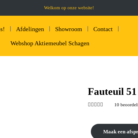
Welkom op onze website!
s!
Afdelingen
Showroom
Contact
Webshop Aktiemeubel Schagen
Fauteuil 51





10 beoordel
Maak een afsp