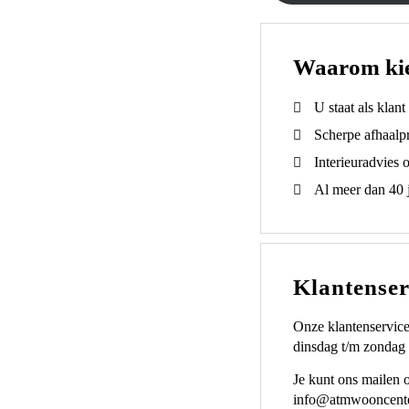
Waarom ki
U staat als klan
Scherpe afhaalpr
Interieuradvies 
Al meer dan 40 j
Klantenser
Onze klantenservice
dinsdag t/m zondag 
Je kunt ons mailen 
info@atmwooncente