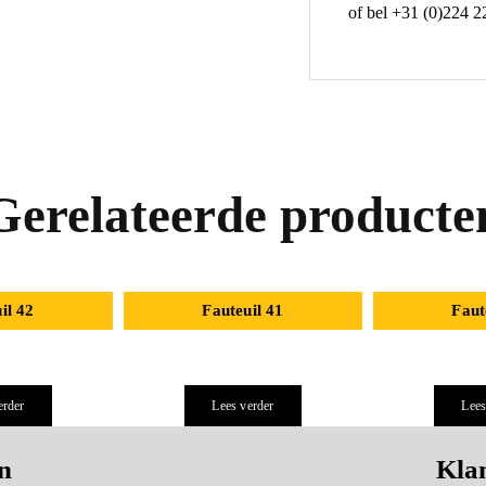
of bel +31 (0)224 2
Gerelateerde producte
il 42
Fauteuil 41
Faut
erder
Lees verder
Lees
n
Klan