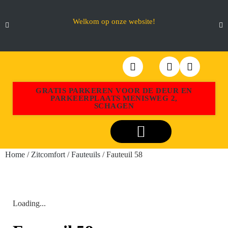
Welkom op onze website!
GRATIS PARKEREN VOOR DE DEUR EN
PARKEERPLAATS MENISWEG 2,
SCHAGEN
Webshop Aktiemeubel Schagen
Home
/
Zitcomfort
/
Fauteuils
/ Fauteuil 58
Loading...