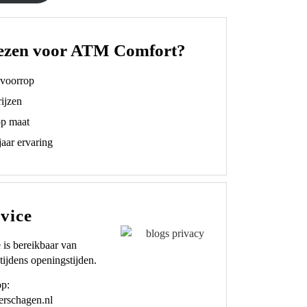
ezen voor ATM Comfort?
t voorrop
ijzen
op maat
aar ervaring
vice
 is bereikbaar van
tijdens openingstijden.
op:
rschagen.nl