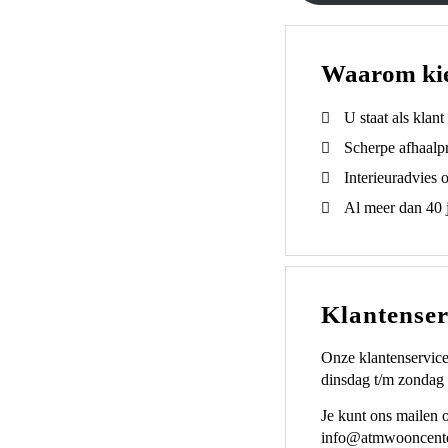
Waarom ki
U staat als klan
Scherpe afhaalpr
Interieuradvies 
Al meer dan 40 j
Klantenser
Onze klantenservice
dinsdag t/m zondag 
Je kunt ons mailen 
info@atmwooncente