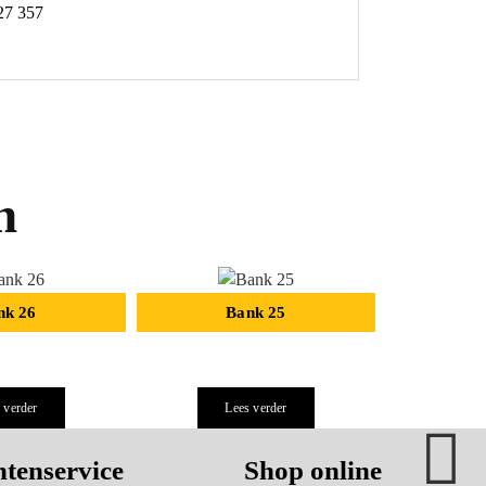
27 357
n
nk 26
Bank 25
B
 verder
Lees verder
Le
tenservice
Shop online