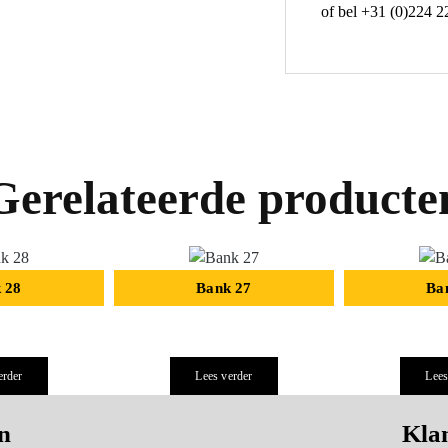
of bel +31 (0)224 2
Gerelateerde producte
 28
Bank 27
Ba
erder
Lees verder
Lees
n
Klan