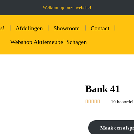
Welkom op onze website!
s!
Afdelingen
Showroom
Contact
Webshop Aktiemeubel Schagen
Bank 41





10 beoordel
Maak een afsp