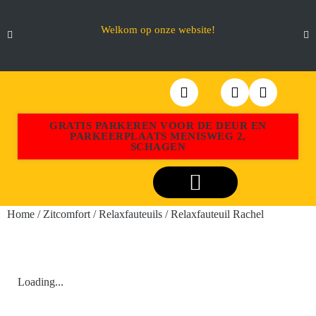
Welkom op onze website!
GRATIS PARKEREN VOOR DE DEUR EN
PARKEERPLAATS MENISWEG 2,
SCHAGEN
Webshop Aktiemeubel Schagen
Home
/
Zitcomfort
/
Relaxfauteuils
/ Relaxfauteuil Rachel
Loading...