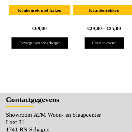
Keukenrek met haken
Krantenrekken
€
69,00
€
29,00
-
€
35,00
Toevoegen aan winkelwagen
Opties selecteren
Contactgegevens
Showroom ATM Woon- en Slaapcenter
Loet 31
1741 BN Schagen