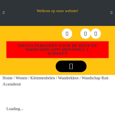
Welkom op onze website!
GRATIS PARKEREN VOOR DE DEUR EN
PARKEERPLAATS MENISWEG 2,
SCHAGEN
Webshop Aktiemeubel Schagen
Home
/
Wonen
/
Kleinmeubelen
/
Wandrekken
/ Wandschap Ruit
Acasiahout
Loading...