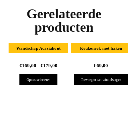
Gerelateerde
producten
Wandschap Acasiahout
Keukenrek met haken
€
169,00
-
€
179,00
€
69,00
Opties selecteren
Toevoegen aan winkelwagen