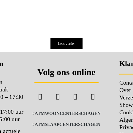
Lees verder
n
Klan
Volg ons online
n
Conta
aak
Over 
00 – 17:30
Verze
Show
 17:00 uur
Cooki
#ATMWOONCENTERSCHAGEN
6:00 uur
Alge
#ATMSLAAPCENTERSCHAGEN
Priva
n actuele