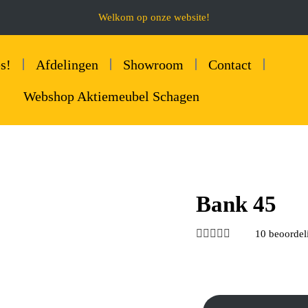
Welkom op onze website!
s!
Afdelingen
Showroom
Contact
Webshop Aktiemeubel Schagen
Bank 45





10 beoordel