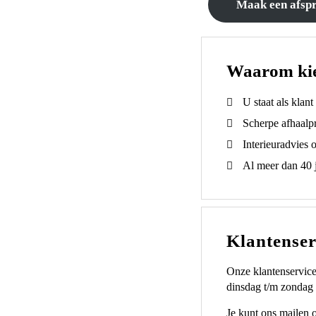
Maak een afsp
Waarom ki
U staat als klan
Scherpe afhaalpr
Interieuradvies 
Al meer dan 40 j
Klantenser
Onze klantenservice
dinsdag t/m zondag 
Je kunt ons mailen 