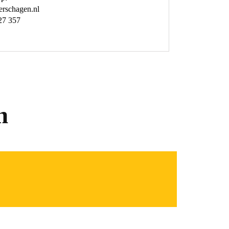
rschagen.nl
27 357
n