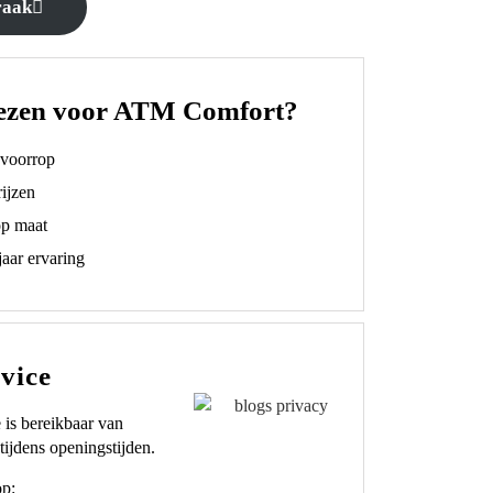
raak
ezen voor ATM Comfort?
t voorrop
ijzen
op maat
aar ervaring
vice
 is bereikbaar van
tijdens openingstijden.
op: